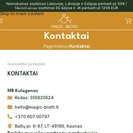
Nemokamas siuntimas Lietuvoje, Latvijoje ir Estijoje perkant už 50€ /
Skip to navigation
Nemokamas siuntimas ES šalyse ir JK perkant už 120€ EUR
Skip to main content
Kontaktai
Pagrindinis
/
Kontaktai
Susisiekite su mumis!
KONTAKTAI
MB Kulagenas
Kodas: 305620524
hello@magic-broth.lt
+370 607 00797
Baltų pr. 6-87, LT-48166, Kaunas